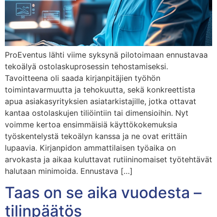
ProEventus lähti viime syksynä pilotoimaan ennustavaa
tekoälyä ostolaskuprosessin tehostamiseksi.
Tavoitteena oli saada kirjanpitäjien työhön
toimintavarmuutta ja tehokuutta, sekä konkreettista
apua asiakasyrityksien asiatarkistajille, jotka ottavat
kantaa ostolaskujen tiliöintiin tai dimensioihin. Nyt
voimme kertoa ensimmäisiä käyttökokemuksia
työskentelystä tekoälyn kanssa ja ne ovat erittäin
lupaavia. Kirjanpidon ammattilaisen työaika on
arvokasta ja aikaa kuluttavat rutiininomaiset työtehtävät
halutaan minimoida. Ennustava […]
Taas on se aika vuodesta –
tilinpäätös