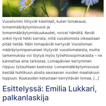
Vuosilomiin liittyvät käsitteet, kuten lomakausi,
lomanmääräytymisvuosi ja
lomanmääräytymiskuukaudet, voivat hämätä. Kevät
onkin hyvä hetki kerrata, mitä vuosilomista oikeastaan
pitää tietää. Näin lomapäivät kertyvät Vuosiloman
määräytymisperusteet löytyvät vuosilomalaista, mutta
tarkennuksia voi löytyä myös työehtosopimuksista – ne
kannattaa aina tarkistaa. Lomapäivien kertyminen
riippuu työsuhteen kestosta: Lomanmääräytymisvuosi
kestää huhtikuun alusta seuraavan vuoden maaliskuun
loppuun. Kuukauden katsotaan kerryttävän lomaa, […]
Esittelyssä: Emilia Lukkari,
palkanlaskija