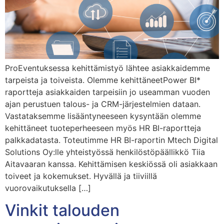
ProEventuksessa kehittämistyö lähtee asiakkaidemme
tarpeista ja toiveista. Olemme kehittäneetPower BI*
raportteja asiakkaiden tarpeisiin jo useamman vuoden
ajan perustuen talous- ja CRM-järjestelmien dataan.
Vastataksemme lisääntyneeseen kysyntään olemme
kehittäneet tuoteperheeseen myös HR BI-raportteja
palkkadatasta. Toteutimme HR BI-raportin Mtech Digital
Solutions Oy:lle yhteistyössä henkilöstöpäällikkö Tiia
Aitavaaran kanssa. Kehittämisen keskiössä oli asiakkaan
toiveet ja kokemukset. Hyvällä ja tiiviillä
vuorovaikutuksella […]
Vinkit talouden