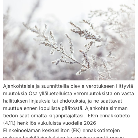
Ajankohtaisia ja suunnitteilla olevia verotukseen liittyviä
muutoksia Osa ylläluetelluista veromuutoksista on vasta
hallituksen linjauksia tai ehdotuksia, ja ne saattavat
muuttua ennen lopullista päätöstä. Ajankohtaisimman
tiedon saat omalta kirjanpitäjältäsi. EK:n ennakkotieto
(4.11.) henkilösivukuluista vuodelle 2026
Elinkeinoelämän keskusliiton (EK) ennakkotietojen
mukaan henkilösivukulujen kokonaisprosentti pysyy